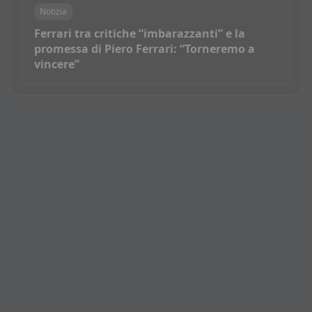
Notizia
Ferrari tra critiche “imbarazzanti” e la
promessa di Piero Ferrari: “Torneremo a
vincere”