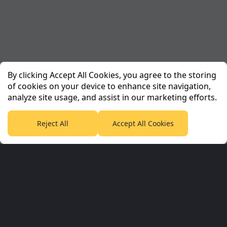
By clicking Accept All Cookies, you agree to the storing
of cookies on your device to enhance site navigation,
analyze site usage, and assist in our marketing efforts.
Reject All
Accept All Cookies
Planet Sport Network
PlanetF1.com
Planet Rugby
Planet Football
TEAMtalk
Love Rugby League
Grassroot Goals
Sport365
Football365
Tennis365
Cricket365
Golf365
Stuff365
Racing365