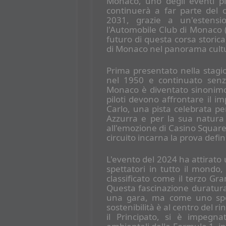
Monaco, uno degli eventi più
continuerà a far parte del 
2031, grazie a un'estensi
l'Automobile Club di Monaco 
futuro di questa corsa storic
di Monaco nel panorama cultur
Prima presentato nella stag
nel 1950 e continuato senza
Monaco è diventato sinonimo
piloti devono affrontare il i
Carlo, una pista celebrata pe
Azzurra e per la sua natura
all'emozione di Casino Square e
circuito incarna la prova defin
L'evento del 2024 ha attirato u
spettatori in tutto il mondo,
classificato come il terzo Gr
Questa fascinazione duratura
una gara, ma come uno spet
sostenibilità è al centro del 
il Principato, si è impegnat