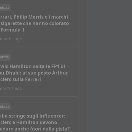
otizia
rrari, Philip Morris e i marchi
 sigarette che hanno colorato
 Formula 1
months ago
otizia
wis Hamilton salta le FP1 di
u Dhabi: al suo posto Arthur
clerc sulla Ferrari
months ago
otizia
alia stringe sugli influencer:
clerc e Hamilton devono
idare anche fuori dalla pista?