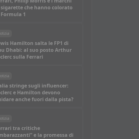
rrari, Philip Morris e i marchi
 sigarette che hanno colorato
 Formula 1
otizia
wis Hamilton salta le FP1 di
u Dhabi: al suo posto Arthur
clerc sulla Ferrari
otizia
alia stringe sugli influencer:
clerc e Hamilton devono
idare anche fuori dalla pista?
otizia
rrari tra critiche
mbarazzanti” e la promessa di