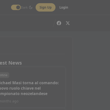
Dark
Sign Up
Login
est News
otizia
ichael Masi torna al comando:
ovo ruolo chiave nel
ampionato neozelandese
months ago