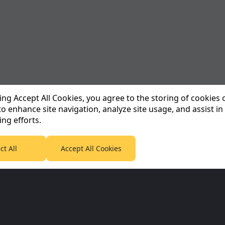
king Accept All Cookies, you agree to the storing of cookies
to enhance site navigation, analyze site usage, and assist in
ng efforts.
ct All
Accept All Cookies
Corporate & Partners
Planet F1 Inf
Planet Sport Network
Informativa sull
65
Planet Sport
Informazioni su
5
Sky Sports
IT