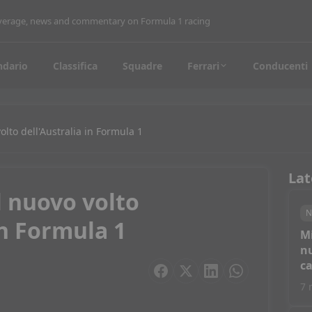
coverage, news and commentary on Formula 1 racing
ndario
Classifica
Squadre
Ferrari
Conducenti
volto dell'Australia in Formula 1
Lat
il nuovo volto
N
in Formula 1
M
nu
c
7 