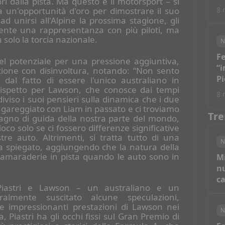
ri dalla pista. Ma questo è il motorsport – si
 un'opportunità d'oro per dimostrare il suo
8 
 unirsi all'Alpine la prossima stagione, gli
nte una rappresentanza con più piloti, ma
a solo la torcia nazionale.
N
Fe
el potenziale per una pressione aggiuntiva,
“i
stione con disinvoltura, notando: “Non sento
Pi
 dal fatto di essere l'unico australiano in
rispetto per Lawson, che conosce dai tempi
vi
8 
diviso i suoi pensieri sulla dinamica che i due
 gareggiato con Liam in passato e ci troviamo
Tre
agno di guida della nostra parte del mondo,
oco solo se ci fossero differenze significative
re auto. Altrimenti, si tratta tutto di una
N
a spiegato, aggiungendo che la natura della
 camaraderie in pista quando le auto sono in
M
nu
c
a Piastri e Lawson – un australiano e un
lmente suscitato alcune speculazioni,
e impressionanti prestazioni di Lawson nei
N
ia, Piastri ha gli occhi fissi sul Gran Premio di