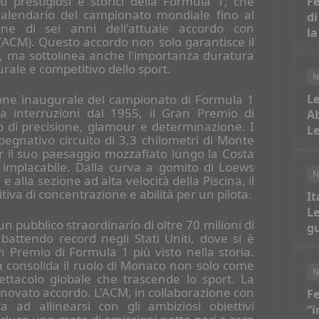
 prestigiosi e storici della Formula 1, che
Fe
calendario del campionato mondiale fino al
di
one di sei anni dell'attuale accordo con
la
(ACM). Questo accordo non solo garantisce il
a, ma sottolinea anche l'importanza duratura
ale e competitivo dello sport.
N
ione inaugurale del campionato di Formula 1
Le
 interruzioni dal 1955, il Gran Premio di
Ab
 di precisione, glamour e determinazione. I
Le
mpegnativo circuito di 3,3 chilometri di Monte
r il suo paesaggio mozzafiato lungo la Costa
 implacabile. Dalla curva a gomito di Loews
N
 alla sezione ad alta velocità della Piscina, il
itiva di concentrazione e abilità per un pilota.
It
Le
n pubblico straordinario di oltre 70 milioni di
gu
 battendo record negli Stati Uniti, dove si è
an Premio di Formula 1 più visto nella storia.
 consolida il ruolo di Monaco non solo come
N
tacolo globale che trascende lo sport. La
rinnovato accordo. L'ACM, in collaborazione con
Fe
a ad allinearsi con gli ambiziosi obiettivi
“i