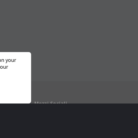
 on your
 our
o
Mezzi Sociali
a Privacy
Facebook
 Planetf1
Twitter