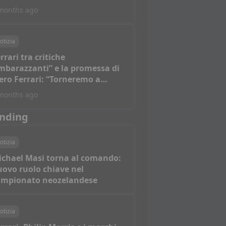
months ago
otizia
rrari tra critiche
mbarazzanti” e la promessa di
ero Ferrari: “Torneremo a
ncere”
months ago
nding
otizia
ichael Masi torna al comando:
ovo ruolo chiave nel
ampionato neozelandese
otizia