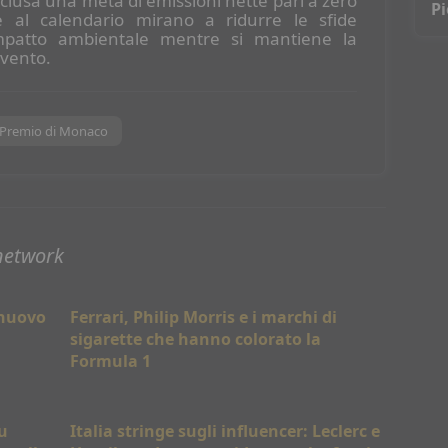
nclusa una meta di emissioni nette pari a zero
Pi
e al calendario mirano a ridurre le sfide
vi
'impatto ambientale mentre si mantiene la
evento.
 Premio di Monaco
network
 nuovo
Ferrari, Philip Morris e i marchi di
sigarette che hanno colorato la
Formula 1
u
Italia stringe sugli influencer: Leclerc e