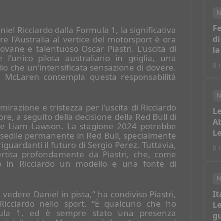
N
Fe
iel Ricciardo dalla Formula 1, la significativa
re l'Australia al vertice del motorsport è ora
di
vane e talentuoso Oscar Piastri. L'uscita di
la
e l'unico pilota australiano in griglia, una
8 
lio che un’intensificata sensazione di dovere.
lla McLaren contempla questa responsabilità
N
irazione e tristezza per l'uscita di Ricciardo
Le
re, a seguito della decisione della Red Bull di
Ab
dese Liam Lawson. La stagione 2024 potrebbe
Le
sedile permanente in Red Bull, specialmente
iguardanti il futuro di Sergio Perez. Tuttavia,
8 
vertita profondamente da Piastri, che, come
sto in Ricciardo un modello e una fonte di
N
edere Daniel in pista,” ha condiviso Piastri,
It
 Ricciardo nello sport. “È qualcuno che ho
Le
ula 1, ed è sempre stato una presenza
gu