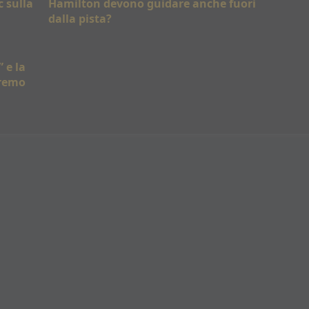
c sulla
Hamilton devono guidare anche fuori
dalla pista?
 e la
eremo