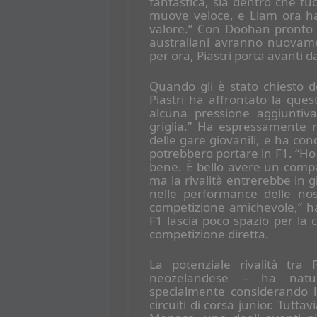
fantastica, sia dentro che fuo
muove veloce, e Liam ora ha
valore.” Con Doohan pronto ad
australiani avranno nuovame
per ora, Piastri porta avanti d
Quando gli è stato chiesto d
Piastri ha affrontato la que
alcuna pressione aggiuntiva
griglia.” Ha espressamente 
delle gare giovanili, e ha con
potrebbero portare in F1. “Ho
bene. È bello avere un comp
ma la rivalità entrerebbe in gi
nelle performance delle nost
competizione amichevole,” h
F1 lascia poco spazio per la
competizione diretta.
La potenziale rivalità tr
neozelandese – ha natura
specialmente considerando l
circuiti di corsa junior. Tuttav