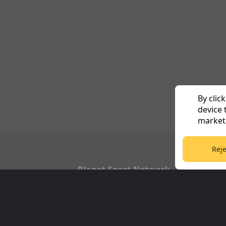
By clic
device 
marketi
Reje
Planet Sport Network
PlanetF1.com
Football3
Planet Rugby
Tennis36