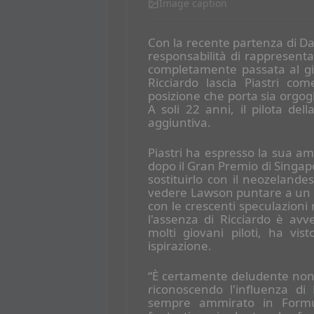
Image caption
Con la recente partenza di Dan
responsabilità di rappresenta
completamente passata al gio
Ricciardo lascia Piastri com
posizione che porta sia orgog
A soli 22 anni, il pilota de
aggiuntiva.
Piastri ha espresso la sua amm
dopo il Gran Premio di Singapo
sostituirlo con il neozelan
vedere Lawson puntare a un 
con le crescenti speculazioni r
l'assenza di Ricciardo è av
molti giovani piloti, ha vi
ispirazione.
“È certamente deludente non v
riconoscendo l'influenza di
sempre ammirato in Form