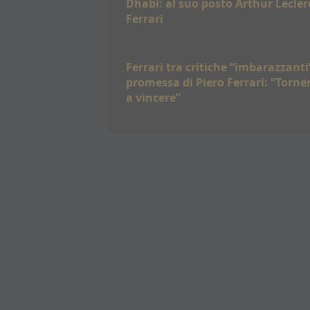
Dhabi: al suo posto Arthur Lecler
Ferrari
Ferrari tra critiche “imbarazzanti”
promessa di Piero Ferrari: “Torn
a vincere”