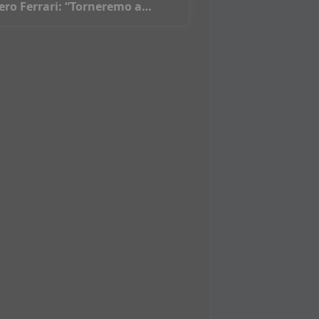
ero Ferrari: “Torneremo a
ncere”