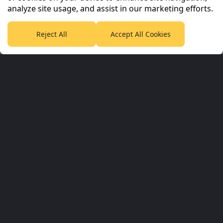
analyze site usage, and assist in our marketing efforts.
Reject All
Accept All Cookies
Planet Sport Network
PlanetF1.com
Planet Rugby
Planet Football
TEAMtalk
Love Rugby League
Grassroot Goals
Sport365
Football365
Tennis365
Cricket365
Golf365
Stuff365
Racing365
Corporate & Partners
Planet Sport Network
Planet Sport
Sky Sports