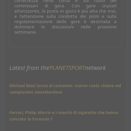
correttezza nella corsa e sul ruolo dei
commissari di gara. Con gare cruciali
all'orizzonte, la posta in gioco è più alta che mai,
e l'attenzione sulla condotta dei piloti e sulla
regolamentazione delle gare è destinata a
dominare le discussioni nelle prossime
settimane.
Latest from the
PLANETSPORT
network
Michael Masi torna al comando: nuovo ruolo chiave nel
campionato neozelandese
Ferrari, Philip Morris e i marchi di sigarette che hanno
colorato la Formula 1