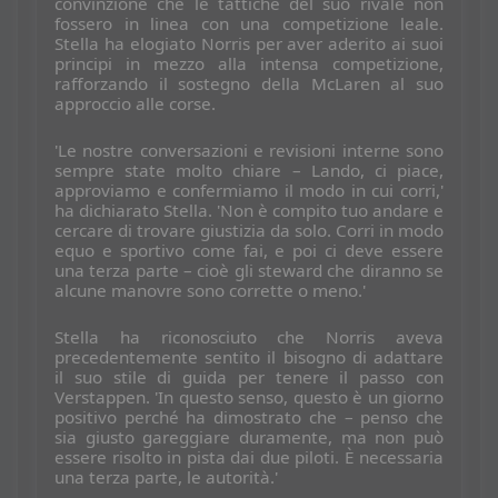
convinzione che le tattiche del suo rivale non
fossero in linea con una competizione leale.
Stella ha elogiato Norris per aver aderito ai suoi
principi in mezzo alla intensa competizione,
rafforzando il sostegno della McLaren al suo
approccio alle corse.
'Le nostre conversazioni e revisioni interne sono
sempre state molto chiare – Lando, ci piace,
approviamo e confermiamo il modo in cui corri,'
ha dichiarato Stella. 'Non è compito tuo andare e
cercare di trovare giustizia da solo. Corri in modo
equo e sportivo come fai, e poi ci deve essere
una terza parte – cioè gli steward che diranno se
alcune manovre sono corrette o meno.'
Stella ha riconosciuto che Norris aveva
precedentemente sentito il bisogno di adattare
il suo stile di guida per tenere il passo con
Verstappen. 'In questo senso, questo è un giorno
positivo perché ha dimostrato che – penso che
sia giusto gareggiare duramente, ma non può
essere risolto in pista dai due piloti. È necessaria
una terza parte, le autorità.'