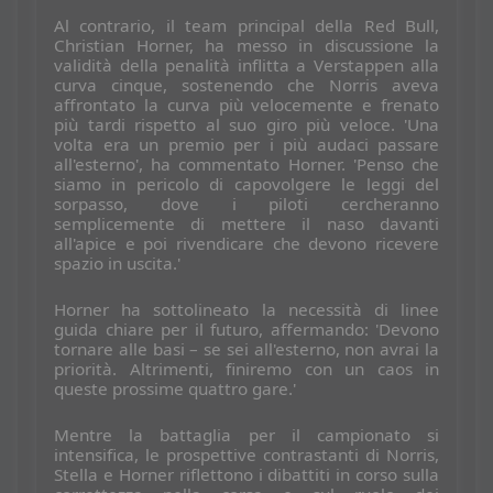
Al contrario, il team principal della Red Bull,
Christian Horner, ha messo in discussione la
validità della penalità inflitta a Verstappen alla
curva cinque, sostenendo che Norris aveva
affrontato la curva più velocemente e frenato
più tardi rispetto al suo giro più veloce. 'Una
volta era un premio per i più audaci passare
all'esterno', ha commentato Horner. 'Penso che
siamo in pericolo di capovolgere le leggi del
sorpasso, dove i piloti cercheranno
semplicemente di mettere il naso davanti
all'apice e poi rivendicare che devono ricevere
spazio in uscita.'
Horner ha sottolineato la necessità di linee
guida chiare per il futuro, affermando: 'Devono
tornare alle basi – se sei all'esterno, non avrai la
priorità. Altrimenti, finiremo con un caos in
queste prossime quattro gare.'
Mentre la battaglia per il campionato si
intensifica, le prospettive contrastanti di Norris,
Stella e Horner riflettono i dibattiti in corso sulla