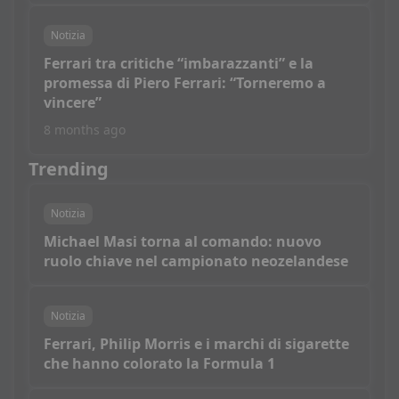
Notizia
Ferrari tra critiche “imbarazzanti” e la
promessa di Piero Ferrari: “Torneremo a
vincere”
8 months ago
Trending
Notizia
Michael Masi torna al comando: nuovo
ruolo chiave nel campionato neozelandese
Notizia
Ferrari, Philip Morris e i marchi di sigarette
che hanno colorato la Formula 1