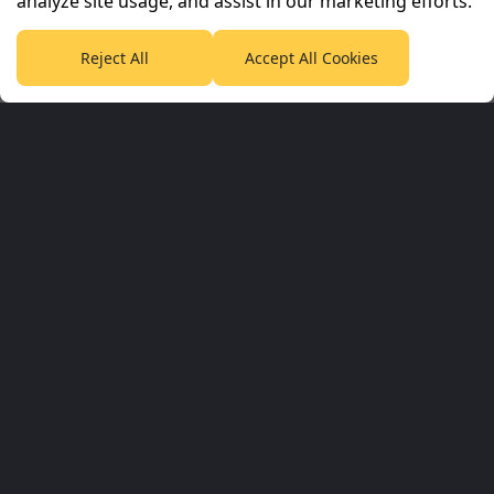
analyze site usage, and assist in our marketing efforts.
Reject All
Accept All Cookies
Planet Sport Network
PlanetF1.com
Planet Rugby
Planet Football
TEAMtalk
Love Rugby League
Grassroot Goals
Sport365
Football365
Tennis365
Cricket365
Golf365
Stuff365
Racing365
Corporate & Partners
Planet Sport Network
Planet Sport
Sky Sports
SABC Sport