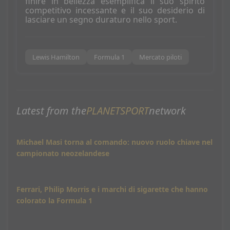
finire in bellezza esemplifica il suo spirito
competitivo incessante e il suo desiderio di
lasciare un segno duraturo nello sport.
Lewis Hamilton
Formula 1
Mercato piloti
Latest from the
PLANETSPORT
network
Michael Masi torna al comando: nuovo ruolo chiave nel
campionato neozelandese
Ferrari, Philip Morris e i marchi di sigarette che hanno
colorato la Formula 1