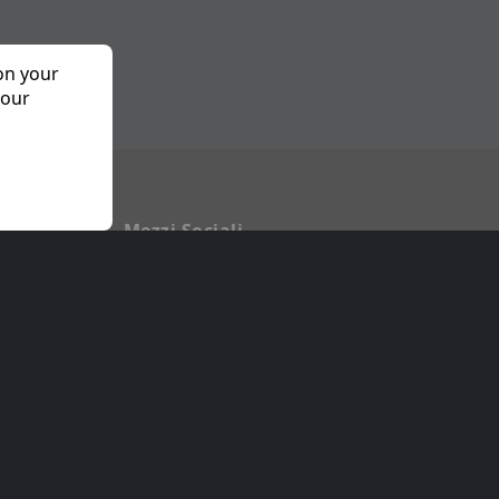
 on your
 our
o
Mezzi Sociali
a Privacy
Facebook
 Planetf1
Twitter
ioni