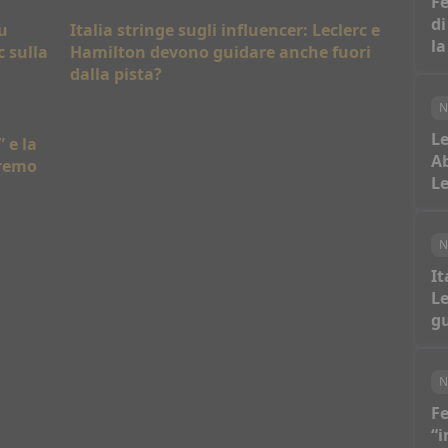
Fe
di
u
Italia stringe sugli influencer: Leclerc e
la
c sulla
Hamilton devono guidare anche fuori
dalla pista?
N
Le
 e la
Ab
eremo
Le
N
It
Le
gu
N
Fe
“i