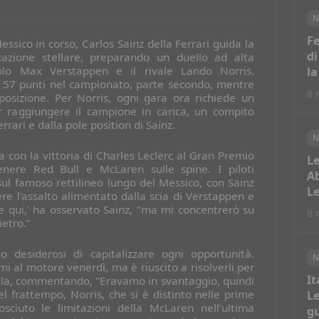
N
Fe
essico in corso, Carlos Sainz della Ferrari guida la
di
icazione stellare, preparando un duello ad alta
tolo Max Verstappen e il rivale Lando Norris.
la
 57 punti nel campionato, parte secondo, mentre
8 
 posizione. Per Norris, ogni gara ora richiede un
 raggiungere il campione in carica, un compito
rrari e dalla pole position di Sainz.
N
ta con la vittoria di Charles Leclerc al Gran Premio
Le
tenere Red Bull e McLaren sulle spine. I piloti
Ab
sul famoso rettilineo lungo del Messico, con Sainz
Le
ere l'assalto alimentato dalla scia di Verstappen e
orte qui,' ha osservato Sainz, “ma mi concentrerò su
8 
etro.”
 desiderosi di capitalizzare ogni opportunità.
N
 al motore venerdì, ma è riuscito a risolverli per
It
 fila, commentando, "Eravamo in svantaggio, quindi
l frattempo, Norris, che si è distinto nelle prime
Le
nosciuto le limitazioni della McLaren nell'ultima
gu