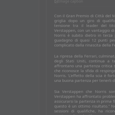
Image caption
Con il Gran Premio di Città del M
griglia dopo un giro di qualif
tensione tra il leader del ti
Verstappen, con un vantaggio di
Norris è subito dietro in terza
guadagno di quasi 12 punti per
complicato dalla rinascita della Fe
La ripresa della Ferrari, culmina
degli Stati Uniti, continua a 
affrontano una partenza critica 
che riconosce la sfida di resping
Norris. 'L'effetto della scia è f
una buona partenza per tenerli di
Sia Verstappen che Norris sono
Verstappen ha affrontato problemi
assicurarsi la partenza in prima
questo è un ottimo risultato." Ne
sessioni di qualifiche, ha rico