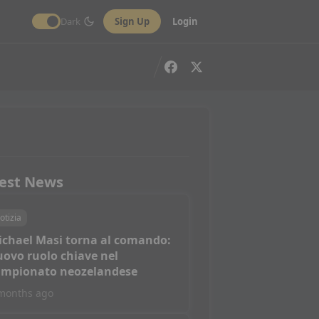
Dark
Sign Up
Login
est News
otizia
ichael Masi torna al comando:
ovo ruolo chiave nel
ampionato neozelandese
months ago