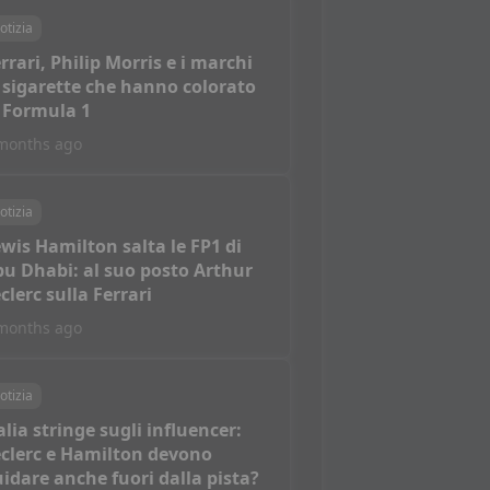
otizia
rrari, Philip Morris e i marchi
 sigarette che hanno colorato
 Formula 1
months ago
otizia
wis Hamilton salta le FP1 di
u Dhabi: al suo posto Arthur
clerc sulla Ferrari
months ago
otizia
alia stringe sugli influencer:
clerc e Hamilton devono
idare anche fuori dalla pista?