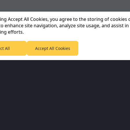
king Accept All Cookies, you agree to the storing of cookies
to enhance site navigation, analyze site usage, and assist in
ng efforts.
ct All
Accept All Cookies
Corporate & Partners
Planet F1 Inf
Planet Sport Network
Informativa sull
65
Planet Sport
Informazioni su
5
Sky Sports
IT
5
SABC Sport
Contattaci
Termini e condiz
5