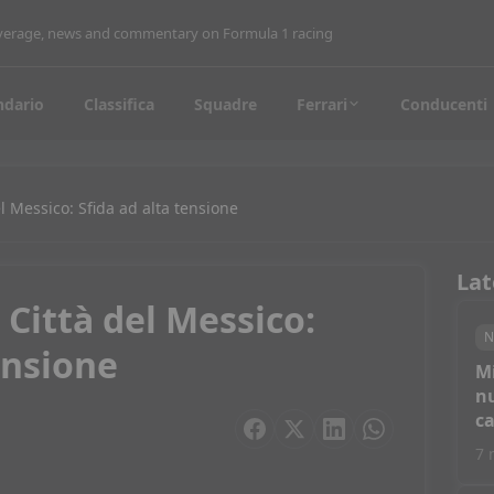
coverage, news and commentary on Formula 1 racing
ndario
Classifica
Squadre
Ferrari
Conducenti
l Messico: Sfida ad alta tensione
Lat
 Città del Messico:
N
ensione
M
nu
c
7 