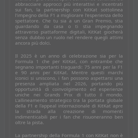
abbracciare approcci più interattivi e incentrati
sui fan, la partnership con KitKat sottolinea
l'impegno della F1 a migliorare l'esperienza dello
spettatore. Che tu sia a un Gran Premio, stia
guardando da casa o ti stia impegnando
attraverso piattaforme digitali, KitKat giocherà
senza dubbio un ruolo nel rendere quegli attimi
ancora più dolci.
Il 2025 è un anno di celebrazione sia per la
Formula 1 che per KitKat, con entrambe che
segnano importanti traguardi: 75 anni per la F1
e 90 anni per KitKat. Mentre questi marchi
iconici si uniscono, i fan possono aspettarsi una
presenza ampliata nel 2026, portando più
opportunità di coinvolgimento ed esperienze
uniche nei Grands Prix di tutto il mondo.
L'allineamento strategico tra la portata globale
della F1 e l'appeal internazionale di KitKat apre
la strada alla creazione di momenti
indimenticabili per i fan che risuoneranno ben
oltre la pista.
La partnership della Formula 1 con KitKat non è