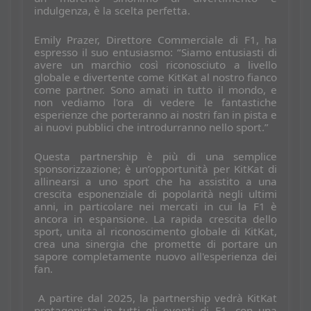
indulgenza, è la scelta perfetta.
Emily Prazer, Direttore Commerciale di F1, ha
espresso il suo entusiasmo: “Siamo entusiasti di
avere un marchio così riconosciuto a livello
globale e divertente come KitKat al nostro fianco
come partner. Sono amati in tutto il mondo, e
non vediamo l'ora di vedere le fantastiche
esperienze che porteranno ai nostri fan in pista e
ai nuovi pubblici che introdurranno nello sport.”
Questa partnership è più di una semplice
sponsorizzazione; è un’opportunità per KitKat di
allinearsi a uno sport che ha assistito a una
crescita esponenziale di popolarità negli ultimi
anni, in particolare nei mercati in cui la F1 è
ancora in espansione. La rapida crescita dello
sport, unita al riconoscimento globale di KitKat,
crea una sinergia che promette di portare un
sapore completamente nuovo all'esperienza dei
fan.
A partire dal 2025, la partnership vedrà KitKat
protagonista in tutti gli eventi di F1, con una