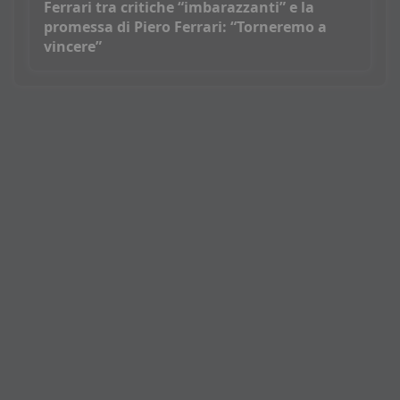
Ferrari tra critiche “imbarazzanti” e la
promessa di Piero Ferrari: “Torneremo a
vincere”