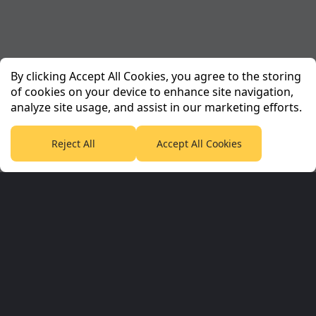
By clicking Accept All Cookies, you agree to the storing
of cookies on your device to enhance site navigation,
analyze site usage, and assist in our marketing efforts.
Reject All
Accept All Cookies
Planet Sport Network
PlanetF1.com
Planet Rugby
Planet Football
TEAMtalk
Love Rugby League
Grassroot Goals
Sport365
Football365
Tennis365
Cricket365
Golf365
Stuff365
Racing365