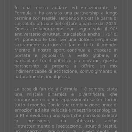
In una mossa audace ed emozionante, la
Formula 1 ha avviato una partnership a lungo
termine con Nestlé, rendendo KitKat la barra di
cioccolato ufficiale del settore a partire dal 2025.
Questa collaborazione non segna solo il 90°
anniversario di KitKat, ma celebra anche il 75° di
F1, ponendo le basi per una dolce sinergia che
sicuramente catturerà i fan di tutto il mondo.
Mentre il nostro sport continua a crescere in
portata e popolarità a livello globale, in
particolare tra il pubblico più giovane, questa
partnership si prepara a offrire un mix
indimenticabile di eccitazione, coinvolgimento e,
naturalmente, indulgenza.
La base di fan della Formula 1 è sempre stata
una miscela dinamica e diversificata, che
comprende milioni di appassionati sostenitori in
tutto il mondo. Con la sua combinazione unica di
emozioni ad alta velocità e maestria tecnologica,
la F1 è evoluta in uno sport che non solo celebra
la precisione, ma abbraccia anche
l'intrattenimento e l'eccitazione. KitKat di Nestlé,
un marchio sinonimo di divertimento e