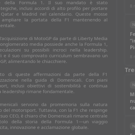
ale della Formula 1. Il suo mandato è stato
8 
tegiche, inclusi accordi di alto profilo per portare
, Qatar e Madrid nel calendario. Queste mosse
i ampliare la portata della F1 mantenendo al
N
entale.
Fe
 l'acquisizione di MotoGP da parte di Liberty Media
“i
il conglomerato media possiede anche la Formula 1,
Pi
ulazioni su possibili incroci nella leadership.
vi
li e il suo comprovato curriculum sembravano un
8 
GP, alimentando le chiacchiere.
Tre
nto di queste affermazioni da parte della F1
nizzazione nella guida di Domenicali. Con piani
N
ort, inclusi obiettivi di sostenibilità e continua
ua leadership rimane fondamentale.
M
nu
omenicali servono da promemoria sulla natura
c
 del motorsport. Tuttavia, con la F1 che respinge
l suo CEO, è chiaro che Domenicali rimane centrale
tolo della storia della Formula 1—un viaggio
N
cita, innovazione e acclamazione globale.