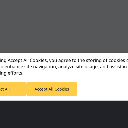
king Accept All Cookies, you agree to the storing of cookies
to enhance site navigation, analyze site usage, and assist in
ng efforts.
ct All
Accept All Cookies
Corporate & Partners
Planet F1 Inf
Planet Sport Network
Informativa sull
65
Planet Sport
Informazioni su
5