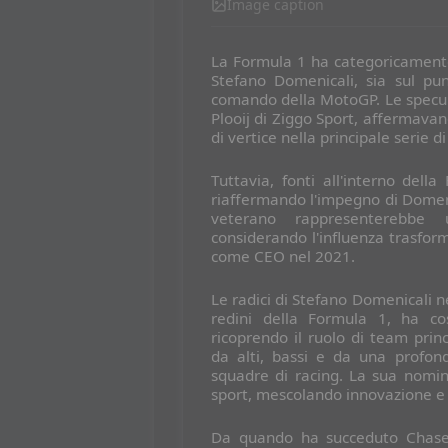
Image caption
La Formula 1 ha categoricamente
Stefano Domenicali, sia sul pun
comando della MotoGP. Le specul
Plooij di Ziggo Sport, affermava
di vertice nella principale serie 
Tuttavia, fonti all'interno del
riaffermando l'impegno di Domeni
veterano rappresenterebbe u
considerando l'influenza trasfor
come CEO nel 2021.
Le radici di Stefano Domenicali 
redini della Formula 1, ha cos
ricoprendo il ruolo di team pri
da alti, bassi e da una profon
squadre di racing. La sua nomi
sport, mescolando innovazione e t
Da quando ha succeduto Chase 