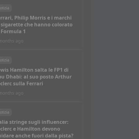
otizia
rrari, Philip Morris e i marchi
 sigarette che hanno colorato
 Formula 1
months ago
otizia
wis Hamilton salta le FP1 di
u Dhabi: al suo posto Arthur
clerc sulla Ferrari
months ago
otizia
alia stringe sugli influencer:
clerc e Hamilton devono
idare anche fuori dalla pista?