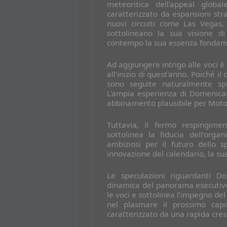
meteoritica dell'appeal glob
caratterizzato da espansioni stra
nuovi circuiti come Las Vegas
sottolineano la sua visione d
contempo la sua essenza fondam
Ad aggiungere intrigo alle voci è
all'inizio di quest'anno. Poiché 
sono seguite naturalmente spec
L'ampia esperienza di Domenica
abbinamento plausibile per Moto
Tuttavia, il fermo respingime
sottolinea la fiducia dell'orga
ambiziosi per il futuro dello sp
innovazione del calendario, la s
Le speculazioni riguardanti D
dinamica del panorama esecutivo
le voci e sottolinea l’impegno de
nel plasmare il prossimo capi
caratterizzato da una rapida cres