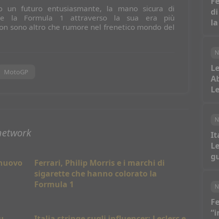
Fe
o un futuro entusiasmante, la mano sicura di
di
re la Formula 1 attraverso la sua era più
la
 non sono altro che rumore nel frenetico mondo del
N
Le
MotoGP
Ab
Le
N
network
It
Le
gu
 nuovo
Ferrari, Philip Morris e i marchi di
sigarette che hanno colorato la
Formula 1
N
Fe
“i
u
Italia stringe sugli influencer: Leclerc e