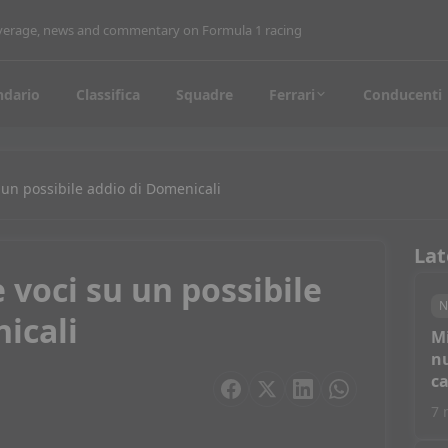
coverage, news and commentary on Formula 1 racing
ndario
Classifica
Squadre
Ferrari
Conducenti
 un possibile addio di Domenicali
Lat
 voci su un possibile
N
icali
M
nu
c
7 