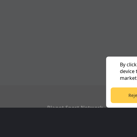
By clic
device 
marketi
Reje
Planet Sport Network
PlanetF1.com
Football3
Planet Rugby
Tennis36