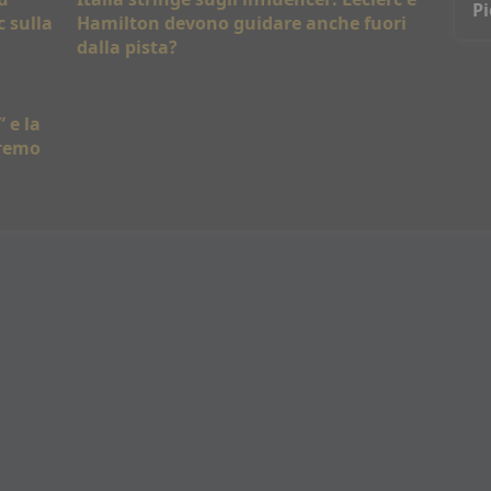
Pi
c sulla
Hamilton devono guidare anche fuori
vi
dalla pista?
 e la
eremo