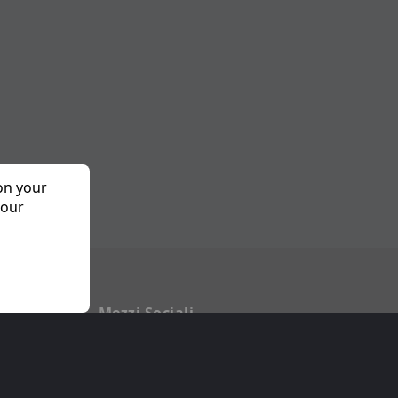
 on your
 our
o
Mezzi Sociali
a Privacy
Facebook
 Planetf1
Twitter