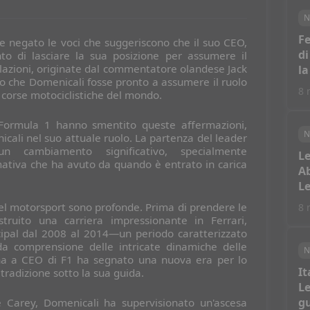
N
Fe
 negato le voci che suggeriscono che il suo CEO,
di
to di lasciare la sua posizione per assumere il
azioni, originate dal commentatore olandese Jack
la
no che Domenicali fosse pronto a assumere il ruolo
8 
di corse motociclistiche del mondo.
la Formula 1 hanno smentito queste affermazioni,
N
cali nel suo attuale ruolo. La partenza del leader
n cambiamento significativo, specialmente
Le
mativa che ha avuto da quando è entrato in carica
Ab
Le
nel motorsport sono profonde. Prima di prendere le
8 
truito una carriera impressionante in Ferrari,
ncipal dal 2008 al 2014—un periodo caratterizzato
da comprensione delle intricate dinamiche delle
N
na a CEO di F1 ha segnato una nuova era per lo
It
radizione sotto la sua guida.
Le
gu
Carey, Domenicali ha supervisionato un'ascesa