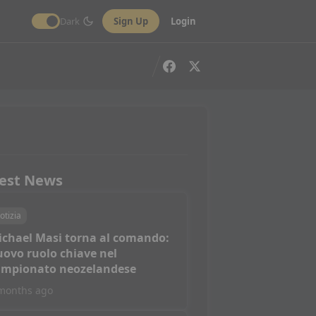
Dark
Sign Up
Login
est News
otizia
ichael Masi torna al comando:
ovo ruolo chiave nel
ampionato neozelandese
months ago