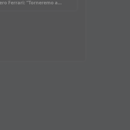
ero Ferrari: “Torneremo a
ncere”