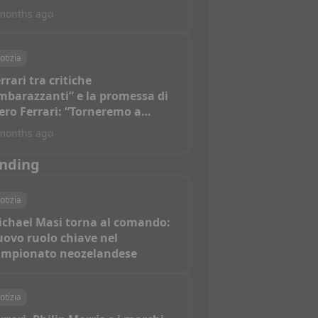
months ago
otizia
rrari tra critiche
mbarazzanti” e la promessa di
ero Ferrari: “Torneremo a
ncere”
months ago
nding
otizia
ichael Masi torna al comando:
ovo ruolo chiave nel
ampionato neozelandese
otizia