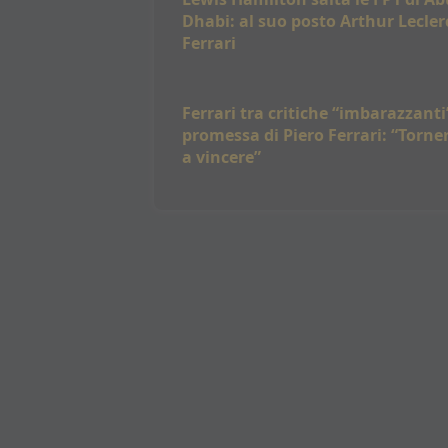
Dhabi: al suo posto Arthur Lecler
Ferrari
Ferrari tra critiche “imbarazzanti”
promessa di Piero Ferrari: “Torn
a vincere”