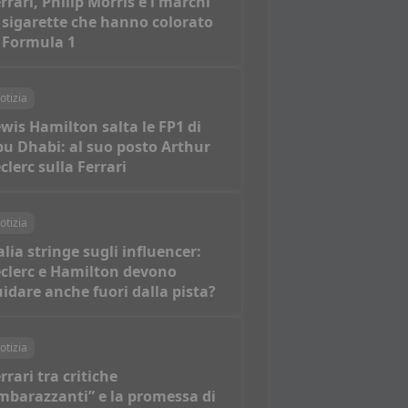
rrari, Philip Morris e i marchi
 sigarette che hanno colorato
 Formula 1
otizia
wis Hamilton salta le FP1 di
u Dhabi: al suo posto Arthur
clerc sulla Ferrari
otizia
alia stringe sugli influencer:
clerc e Hamilton devono
idare anche fuori dalla pista?
otizia
rrari tra critiche
mbarazzanti” e la promessa di