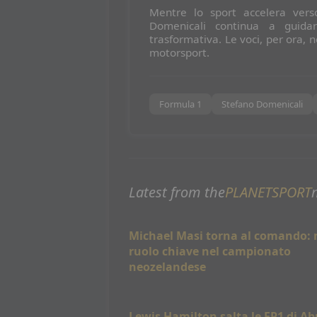
Mentre lo sport accelera vers
Domenicali continua a guida
trasformativa. Le voci, per ora,
motorsport.
Formula 1
Stefano Domenicali
Latest from the
PLANETSPORT
Michael Masi torna al comando:
ruolo chiave nel campionato
neozelandese
Lewis Hamilton salta le FP1 di Ab