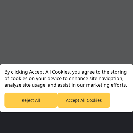
By clicking Accept All Cookies, you agree to the storing
of cookies on your device to enhance site navigation,
analyze site usage, and assist in our marketing efforts.
Reject All
Accept All Cookies
Planet Sport Network
PlanetF1.com
Planet Rugby
Planet Football
TEAMtalk
Love Rugby League
Grassroot Goals