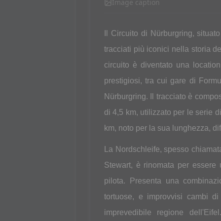
Image caption
Il Circuito di Nürburgring, situa
tracciati più iconici nella storia 
circuito è diventato una locatio
prestigiosi, tra cui gare di For
Nürburgring. Il tracciato è compost
di 4,5 km, utilizzato per le serie
km, noto per la sua lunghezza, dif
La Nordschleife, spesso chiamata
Stewart, è rinomata per essere 
pilota. Presenta una combinazion
tortuose, e improvvisi cambi di a
imprevedibile regione dell'Eif