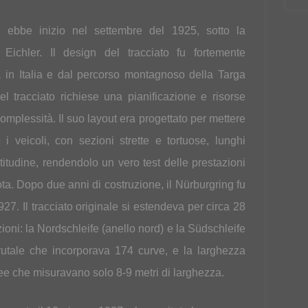
vi
g ebbe inizio nel settembre del 1925, sotto la
v Eichler. Il design del tracciato fu fortemente
a in Italia e dal percorso montagnoso della Targa
el tracciato richiese una pianificazione e risorse
omplessità. Il suo layout era progettato per mettere
i veicoli, con sezioni strette e tortuose, lunghi
altitudine, rendendolo un vero test delle prestazioni
lota. Dopo due anni di costruzione, il Nürburgring fu
27. Il tracciato originale si estendeva per circa 28
ioni: la Nordschleife (anello nord) e la Südschleife
rutale che incorporava 174 curve, e la larghezza
ree che misuravano solo 8-9 metri di larghezza.