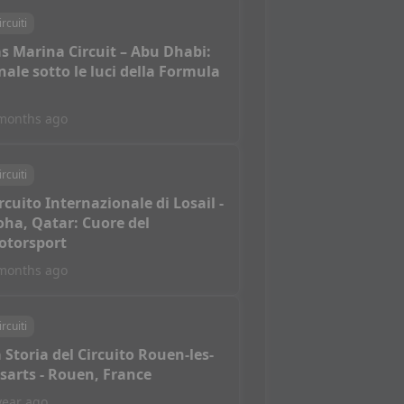
ircuiti
s Marina Circuit – Abu Dhabi:
nale sotto le luci della Formula
months ago
ircuiti
rcuito Internazionale di Losail -
ha, Qatar: Cuore del
otorsport
months ago
ircuiti
 Storia del Circuito Rouen-les-
sarts - Rouen, France
year ago