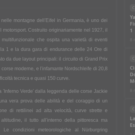
C
Ya
to nelle montagne dell'Eifel in Germania, è uno dei
Fi
1
del motorsport. Costruito originariamente nel 1927, il
8 
n multifunzionale che ospita una varietà di eventi
mula 1 e la dura gara di endurance delle 24 Ore di
C
o da due layout principali: il circuito di Grand Prix
Ci
 di corse moderne, e l'infamante Nordschleife di 20,8
Do
ficoltà tecnica e quasi 150 curve.
M
8 
 'Inferno Verde' dalla leggenda delle corse Jackie
una vera prova delle abilità e del coraggio di un
C
e di rettilinei ad alta velocità, curve strette e
La
ltitudine, il tutto all'interno della pittoresca ma
Es
el. Le condizioni meteorologiche al Nürburgring
1 