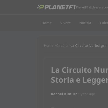
PlanetF1.it delivers 
Home
Vivere
Notizia
Cale
Home
Circuiti
La Circuito Nurburgrin
La Circuito Nu
Storia e Legge
Rachel Kimura
1 year ago