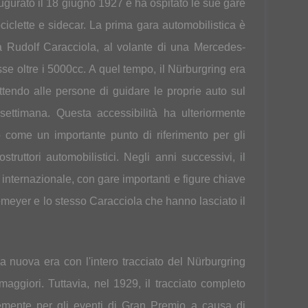
naugurato il 18 giugno 1927 e ha ospitato le sue gare
ciclette e sidecar. La prima gara automobilistica è
ta Rudolf Caracciola, al volante di una Mercedes-
sse oltre i 5000cc. A quel tempo, il Nürburgring era
tendo alle persone di guidare le proprie auto sul
 settimana. Questa accessibilità ha ulteriormente
to come un importante punto di riferimento per gli
struttori automobilistici. Negli anni successivi, il
nternazionale, con gare importanti e figure chiave
eyer e lo stesso Caracciola che hanno lasciato il
una nuova era con l'intero tracciato del Nürburgring
maggiori. Tuttavia, nel 1929, il tracciato completo
emente per gli eventi di Gran Premio a causa di