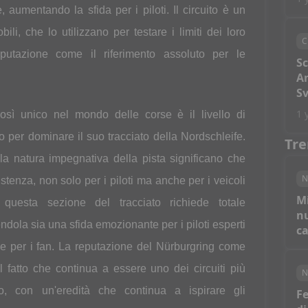
aumentando la sfida per i piloti. Il circuito è un
bili, che lo utilizzano per testare i limiti dei loro
C
putazione come il riferimento assoluto per le
S
An
Sv
1 
osì unico nel mondo delle corse è il livello di
o per dominare il suo tracciato della Nordschleife.
Tre
a natura impegnativa della pista significano che
N
stenza, non solo per i piloti ma anche per i veicoli
M
questa sezione del tracciato richiede totale
nu
ola sia una sfida emozionante per i piloti esperti
c
le per i fan. La reputazione del Nürburgring come
al fatto che continua a essere uno dei circuiti più
N
do, con un'eredità che continua a ispirare gli
Fe