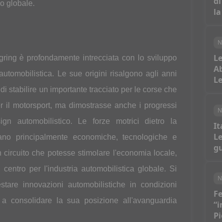
di
lo globale.
la
N
Le
rgring è profondamente intrecciata con lo sviluppo
Ab
automobilistica. Le sue origini risalgono agli anni
Le
i stabilire un importante tracciato per le corse che
 il motorsport, ma dimostrasse anche i progressi
N
gn automobilistico. Le forze motrici dietro la
It
Le
rano principalmente economiche, tecnologiche e
gu
un circuito che potesse stimolare l'economia locale,
n centro per l'industria automobilistica globale. Si
N
tare innovazioni automobilistiche in condizioni
Fe
a consolidare la sua posizione all'avanguardia
“i
Pi