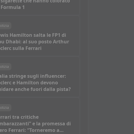
 sigarette che hanno colorato
 Formula 1
otizia
wis Hamilton salta le FP1 di
u Dhabi: al suo posto Arthur
clerc sulla Ferrari
otizia
alia stringe sugli influencer:
clerc e Hamilton devono
idare anche fuori dalla pista?
otizia
rrari tra critiche
mbarazzanti” e la promessa di
ero Ferrari: “Torneremo a