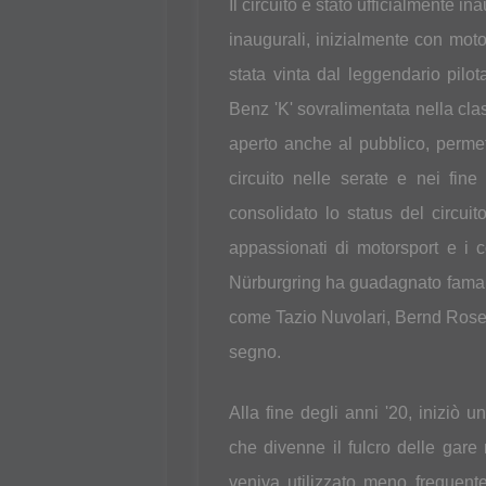
Il circuito è stato ufficialmente i
inaugurali, inizialmente con moto
stata vinta dal leggendario pilo
Benz 'K' sovralimentata nella cla
aperto anche al pubblico, permet
circuito nelle serate e nei fine
consolidato lo status del circui
appassionati di motorsport e i co
Nürburgring ha guadagnato fama i
come Tazio Nuvolari, Bernd Rosem
segno.
Alla fine degli anni '20, iniziò 
che divenne il fulcro delle gare 
veniva utilizzato meno frequent