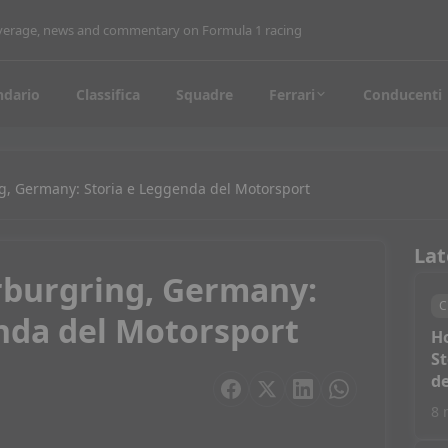
coverage, news and commentary on Formula 1 racing
ndario
Classifica
Squadre
Ferrari
Conducenti
g, Germany: Storia e Leggenda del Motorsport
Lat
rburgring, Germany:
C
nda del Motorsport
H
St
de
8 