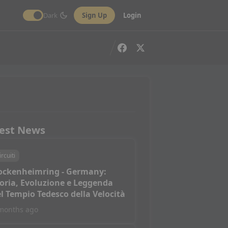
Dark
Sign Up
Login
est News
ircuiti
ockenheimring - Germany:
oria, Evoluzione e Leggenda
l Tempio Tedesco della Velocità
months ago