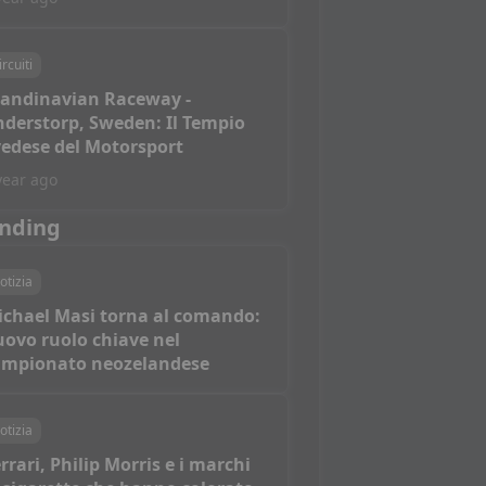
ircuiti
candinavian Raceway -
derstorp, Sweden: Il Tempio
edese del Motorsport
year ago
nding
otizia
ichael Masi torna al comando:
ovo ruolo chiave nel
ampionato neozelandese
otizia
rrari, Philip Morris e i marchi