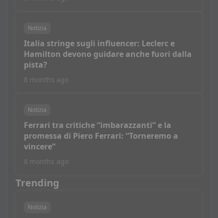
Notizia
Italia stringe sugli influencer: Leclerc e
Hamilton devono guidare anche fuori dalla
pista?
8 months ago
Notizia
Ferrari tra critiche “imbarazzanti” e la
promessa di Piero Ferrari: “Torneremo a
vincere”
8 months ago
Trending
Notizia