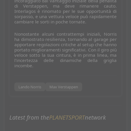
incoraggiato dal vantaggio iniziale della penalità
di Verstappen, ma deve rimanere cauto.
Interlagos è rinomato per le sue opportunità di
sorpasso, e una vettura veloce può rapidamente
cambiare le sorti in poche tornate.
Nonostante alcuni contrattempi iniziali, Norris
ha dimostrato resilienza, tornando al garage per
apportare regolazioni critiche al setup che hanno
portato miglioramenti significativi. Con il giro più
veloce sotto la sua cintura, è in prima linea, ma
l'incertezza delle dinamiche della griglia
incombe.
Lando Norris
Max Verstappen
Latest from the
PLANETSPORT
network