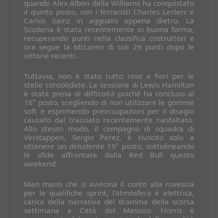
quando Alex Albon della Williams ha conquistato
il quinto posto, con i ferraristi Charles Leclerc e
Carlos Sainz in agguato appena dietro. La
Scuderia è stata recentemente in buona forma,
recuperando punti nella classifica costruttori e
ora segue la McLaren di soli 29 punti dopo le
vittorie recenti.
Tuttavia, non è stato tutto rose e fiori per le
stelle consolidate. La sessione di Lewis Hamilton
è stata piena di difficoltà poiché ha concluso al
16º posto, scegliendo di non utilizzare le gomme
soft e esprimendo preoccupazioni per il disagio
causato dal tracciato recentemente riasfaltato.
Allo stesso modo, il compagno di squadra di
Verstappen, Sergio Perez, è riuscito solo a
ottenere un deludente 19º posto, sottolineando
le sfide affrontate dalla Red Bull questo
weekend.
Man mano che si avvicina il conto alla rovescia
per le qualifiche sprint, l'atmosfera è elettrica,
carica della narrativa del dramma della scorsa
settimana a Città del Messico. Norris è