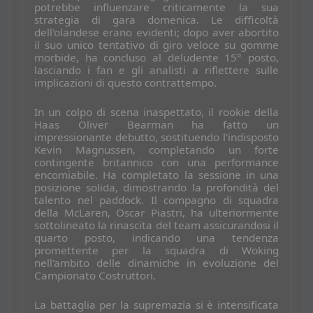
potrebbe influenzare criticamente la sua
strategia di gara domenica. Le difficoltà
dell'olandese erano evidenti; dopo aver abortito
il suo unico tentativo di giro veloce su gomme
morbide, ha concluso al deludente 15° posto,
lasciando i fan e gli analisti a riflettere sulle
implicazioni di questo contrattempo.
In un colpo di scena inaspettato, il rookie della
Haas Oliver Bearman ha fatto un
impressionante debutto, sostituendo l'indisposto
Kevin Magnussen, completando un forte
contingente britannico con una performance
encomiabile. Ha completato la sessione in una
posizione solida, dimostrando la profondità del
talento nel paddock. Il compagno di squadra
della McLaren, Oscar Piastri, ha ulteriormente
sottolineato la rinascita del team assicurandosi il
quarto posto, indicando una tendenza
promettente per la squadra di Woking
nell'ambito delle dinamiche in evoluzione del
Campionato Costruttori.
La battaglia per la supremazia si è intensificata