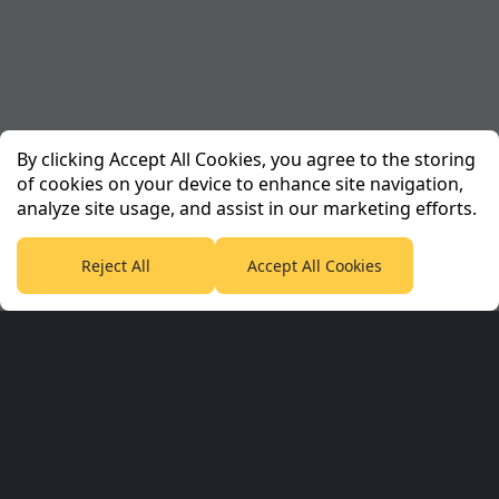
By clicking Accept All Cookies, you agree to the storing
of cookies on your device to enhance site navigation,
analyze site usage, and assist in our marketing efforts.
Reject All
Accept All Cookies
Planet Sport Network
PlanetF1.com
Planet Rugby
Planet Football
TEAMtalk
Love Rugby League
Grassroot Goals
Sport365
Football365
Tennis365
Cricket365
Golf365
Stuff365
Racing365