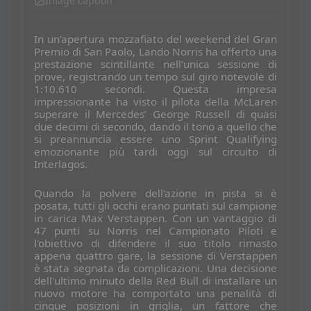
Image caption
In un'apertura mozzafiato del weekend del Gran
Premio di San Paolo, Lando Norris ha offerto una
prestazione scintillante nell'unica sessione di
prove, registrando un tempo sul giro notevole di
1:10.610 secondi. Questa impresa
impressionante ha visto il pilota della McLaren
superare il Mercedes’ George Russell di quasi
due decimi di secondo, dando il tono a quello che
si preannuncia essere uno Sprint Qualifying
emozionante più tardi oggi sul circuito di
Interlagos.
Quando la polvere dell'azione in pista si è
posata, tutti gli occhi erano puntati sul campione
in carica Max Verstappen. Con un vantaggio di
47 punti su Norris nel Campionato Piloti e
l'obiettivo di difendere il suo titolo rimasto
appena quattro gare, la sessione di Verstappen
è stata segnata da complicazioni. Una decisione
dell'ultimo minuto della Red Bull di installare un
nuovo motore ha comportato una penalità di
cinque posizioni in griglia, un fattore che