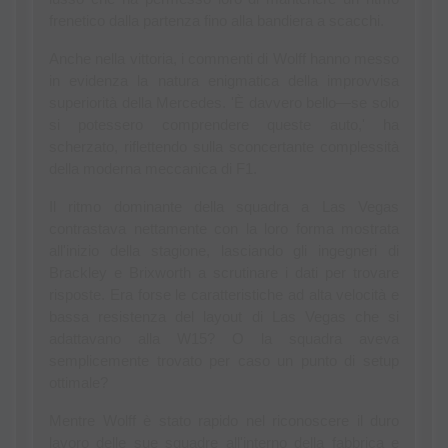
frenetico dalla partenza fino alla bandiera a scacchi.
Anche nella vittoria, i commenti di Wolff hanno messo 
in evidenza la natura enigmatica della improvvisa 
superiorità della Mercedes. 'È davvero bello—se solo 
si potessero comprendere queste auto,' ha 
scherzato, riflettendo sulla sconcertante complessità 
della moderna meccanica di F1.
Il ritmo dominante della squadra a Las Vegas 
contrastava nettamente con la loro forma mostrata 
all'inizio della stagione, lasciando gli ingegneri di 
Brackley e Brixworth a scrutinare i dati per trovare 
risposte. Era forse le caratteristiche ad alta velocità e 
bassa resistenza del layout di Las Vegas che si 
adattavano alla W15? O la squadra aveva 
semplicemente trovato per caso un punto di setup 
ottimale?
Mentre Wolff è stato rapido nel riconoscere il duro 
lavoro delle sue squadre all'interno della fabbrica e 