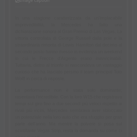
Image caption
In una stagione caratterizzata da un'implacabile 
imprevedibilità, la Mercedes ha fatto una 
dichiarazione sonora al Gran Premio di Las Vegas. La 
vittoria controllata di George Russell dalla pole e la 
straordinaria rimonta di Lewis Hamilton dal decimo al 
secondo posto hanno messo in evidenza un weekend 
in cui le Frecce d'Argento erano inavvicinabili. 
Tuttavia, dietro al trionfo si nascondeva un vantaggio 
curioso che ha lasciato persino il team principal Toto 
Wolff in cerca di risposte.
La performance non è stata solo dominante; 
rasentava l'incredibile. Con la loro W15 che registrava 
tempi sul giro fino a due secondi più veloci rispetto ai 
rivali più vicini, Mercedes sembrava aver sbloccato 
un potenziale nella loro auto che era sfuggito per gran 
parte dell'anno. Ma mentre la polvere si posa sul 
scintillante Vegas Strip, resta la domanda su come ci 