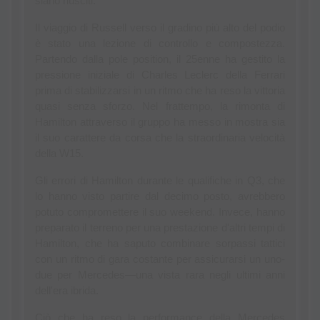
siano riusciti.
Il viaggio di Russell verso il gradino più alto del podio 
è stato una lezione di controllo e compostezza. 
Partendo dalla pole position, il 25enne ha gestito la 
pressione iniziale di Charles Leclerc della Ferrari 
prima di stabilizzarsi in un ritmo che ha reso la vittoria 
quasi senza sforzo. Nel frattempo, la rimonta di 
Hamilton attraverso il gruppo ha messo in mostra sia 
il suo carattere da corsa che la straordinaria velocità 
della W15.
Gli errori di Hamilton durante le qualifiche in Q3, che 
lo hanno visto partire dal decimo posto, avrebbero 
potuto compromettere il suo weekend. Invece, hanno 
preparato il terreno per una prestazione d'altri tempi di 
Hamilton, che ha saputo combinare sorpassi tattici 
con un ritmo di gara costante per assicurarsi un uno-
due per Mercedes—una vista rara negli ultimi anni 
dell'era ibrida.
Ciò che ha reso la performance della Mercedes 