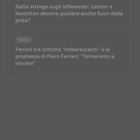
Italia stringe sugli influencer: Leclerc e
Hamilton devono guidare anche fuori dalla
pista?
Notizia
Ferrari tra critiche “imbarazzanti” e la
promessa di Piero Ferrari: “Torneremo a
vincere”