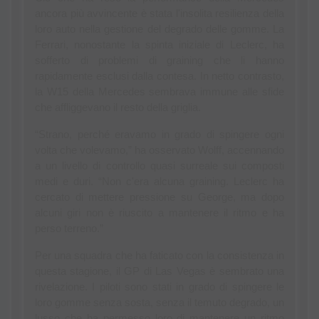
ancora più avvincente è stata l'insolita resilienza della 
loro auto nella gestione del degrado delle gomme. La 
Ferrari, nonostante la spinta iniziale di Leclerc, ha 
sofferto di problemi di graining che li hanno 
rapidamente esclusi dalla contesa. In netto contrasto, 
la W15 della Mercedes sembrava immune alle sfide 
che affliggevano il resto della griglia.
“Strano, perché eravamo in grado di spingere ogni 
volta che volevamo,” ha osservato Wolff, accennando 
a un livello di controllo quasi surreale sui composti 
medi e duri. “Non c'era alcuna graining. Leclerc ha 
cercato di mettere pressione su George, ma dopo 
alcuni giri non è riuscito a mantenere il ritmo e ha 
perso terreno.”
Per una squadra che ha faticato con la consistenza in 
questa stagione, il GP di Las Vegas è sembrato una 
rivelazione. I piloti sono stati in grado di spingere le 
loro gomme senza sosta, senza il temuto degrado, un 
lusso che ha permesso loro di mantenere un ritmo 