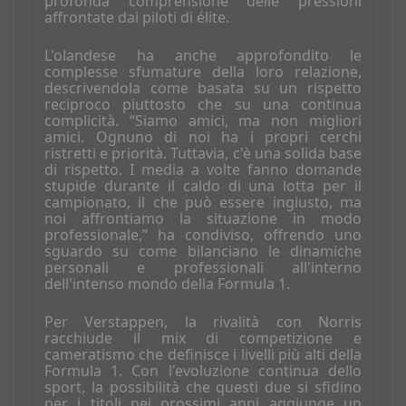
profonda comprensione delle pressioni
affrontate dai piloti di élite.
L'olandese ha anche approfondito le
complesse sfumature della loro relazione,
descrivendola come basata su un rispetto
reciproco piuttosto che su una continua
complicità. “Siamo amici, ma non migliori
amici. Ognuno di noi ha i propri cerchi
ristretti e priorità. Tuttavia, c'è una solida base
di rispetto. I media a volte fanno domande
stupide durante il caldo di una lotta per il
campionato, il che può essere ingiusto, ma
noi affrontiamo la situazione in modo
professionale,” ha condiviso, offrendo uno
sguardo su come bilanciano le dinamiche
personali e professionali all'interno
dell'intenso mondo della Formula 1.
Per Verstappen, la rivalità con Norris
racchiude il mix di competizione e
cameratismo che definisce i livelli più alti della
Formula 1. Con l'evoluzione continua dello
sport, la possibilità che questi due si sfidino
per i titoli nei prossimi anni aggiunge un