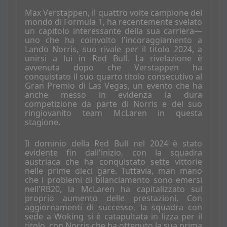
Max Verstappen, il quattro volte campione del
mondo di Formula 1, ha recentemente svelato
un capitolo interessante della sua carriera—
uno che ha coinvolto l'incoraggiamento a
Lando Norris, suo rivale per il titolo 2024, a
unirsi a lui in Red Bull. La rivelazione è
avvenuta dopo che Verstappen ha
conquistato il suo quarto titolo consecutivo al
Gran Premio di Las Vegas, un evento che ha
anche messo in evidenza la dura
competizione da parte di Norris e del suo
ringiovanito team McLaren in questa
stagione.
Il dominio della Red Bull nel 2024 è stato
evidente fin dall'inizio, con la squadra
austriaca che ha conquistato sette vittorie
nelle prime dieci gare. Tuttavia, man mano
che i problemi di bilanciamento sono emersi
nell'RB20, la McLaren ha capitalizzato sul
proprio aumento delle prestazioni. Con
aggiornamenti di successo, la squadra con
sede a Woking si è catapultata in lizza per il
titolo, con Norris che ha ottenuto la sua prima