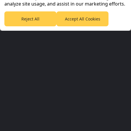
analyze site usage, and assist in our marketing efforts.
Reject All
Accept All Cookies
Planet Sport Network
PlanetF1.com
Planet Rugby
Planet Football
TEAMtalk
Love Rugby League
Grassroot Goals
Sport365
Football365
Tennis365
Cricket365
Golf365
Stuff365
Racing365
Corporate & Partners
Planet Sport Network
Planet Sport
Sky Sports