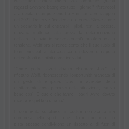
Nelle sue riflessioni sincere, Wolff ammette: “Questi 
ragazzi avevano battagliato tutto il giorno,” riferendosi 
alla spietata competizione tra Hamilton e Verstappen 
nel 2021. Descrive l'incidente alla curva Stowe come 
un scenario in cui entrambi i piloti, restii a cedere, 
stavano mettendo alla prova la determinazione 
dell'altro. Tuttavia, in mezzo a quest'atmosfera ad alta 
tensione, Wolff ora si rende conto che il suo ruolo di 
team principal si interseca con un dovere di rispetto 
nei confronti dei piloti come individui.
“Come padre, avrei dovuto chiamare Jos,” ha 
riflettuto Wolff, riconoscendo l'opportunità mancata di 
un gesto di empatia. 'Jos mi avrebbe detto 
esattamente cosa pensava della situazione, ma va 
bene così. È quello che fanno i padri. Avrei dovuto 
mostrare quel lato umano.”
Il commento sottolinea un codice non scritto ma 
compreso nello sport – che i feroci concorrenti in 
pista spesso condividono un rispetto al di fuori di 