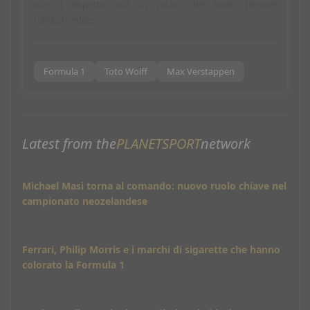
ma il rispetto, sia in pista che fuori, rimane 
fondamentale.
Formula 1
Toto Wolff
Max Verstappen
Latest from the
PLANETSPORT
network
Michael Masi torna al comando: nuovo ruolo chiave nel
campionato neozelandese
Ferrari, Philip Morris e i marchi di sigarette che hanno
colorato la Formula 1