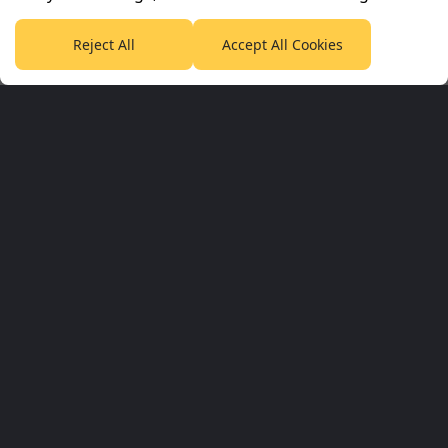
Reject All
Accept All Cookies
Planet Sport Network
PlanetF1.com
Planet Rugby
Planet Football
TEAMtalk
Love Rugby League
Grassroot Goals
Sport365
Football365
Tennis365
Cricket365
Golf365
Stuff365
Racing365
Corporate & Partners
Planet Sport Network
Planet Sport
Sky Sports
SABC Sport