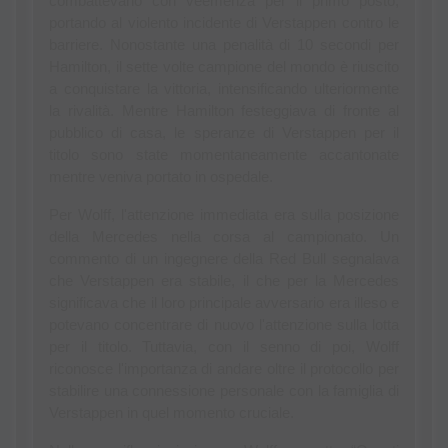
combattevano con veemenza per il primo posto, 
portando al violento incidente di Verstappen contro le 
barriere. Nonostante una penalità di 10 secondi per 
Hamilton, il sette volte campione del mondo è riuscito 
a conquistare la vittoria, intensificando ulteriormente 
la rivalità. Mentre Hamilton festeggiava di fronte al 
pubblico di casa, le speranze di Verstappen per il 
titolo sono state momentaneamente accantonate 
mentre veniva portato in ospedale.
Per Wolff, l'attenzione immediata era sulla posizione 
della Mercedes nella corsa al campionato. Un 
commento di un ingegnere della Red Bull segnalava 
che Verstappen era stabile, il che per la Mercedes 
significava che il loro principale avversario era illeso e 
potevano concentrare di nuovo l'attenzione sulla lotta 
per il titolo. Tuttavia, con il senno di poi, Wolff 
riconosce l'importanza di andare oltre il protocollo per 
stabilire una connessione personale con la famiglia di 
Verstappen in quel momento cruciale.