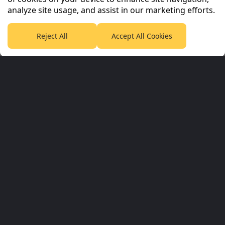
analyze site usage, and assist in our marketing efforts.
Reject All
Accept All Cookies
Planet Sport Network
PlanetF1.com
Planet Rugby
Planet Football
TEAMtalk
Love Rugby League
Grassroot Goals
Sport365
Football365
Tennis365
Cricket365
Golf365
Stuff365
Racing365
Corporate & Partners
Planet Sport Network
Planet Sport
Sky Sports