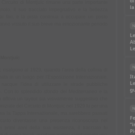
di
 Circuito di Montjuïc rimane una parte importante 
la
nolo. Il suo tracciato impegnativo e la bellezza 
ai fan, e la pista continua a occupare un posto 
hanno vissuto il suo breve ma emozionante periodo 
N
Le
Ab
Le
 Montjuïc
N
c risalgono al 1929, quando l'area della collina di 
It
ata in un luogo per l'Esposizione Internazionale. 
Le
acque l'idea di utilizzare le strade pubbliche 
gu
re. Con lo splendido sfondo del Mediterraneo e la 
ato offriva un layout sia visivamente suggestivo che 
iziale del Circuito di Montjuïc nel 1929 fu per una 
N
clusa la Tappa Internazionale, ma sarebbero passati 
Fe
rcuito diventasse una presenza riconosciuta nel 
“i
 primi anni della sua esistenza, il tracciato fu 
Pi
nti di corsa locali, guadagnandosi rapidamente una 