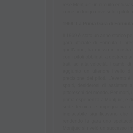
rese Montjuïc un circuito entusias
come un luogo dove solo i piloti p
1969: La Prima Gara di Formula
Il 1969 è stato un anno storico per
gara ufficiale di Formula 1 pre
quell'anno, ha messo in mostra le
con i piloti obbligati a destreggiar
tratti ad alta velocità. I cambi d
aggiunto un ulteriore livello di
precisione dei piloti. L'evento è
spalti, desiderosi di assistere 
pittoreschi del mondo. Per molti,
prima esperienza a Montjuïc, e di
sede tecnica e impegnativa era
implacabile significavano che i
rendendo la gara uno spettacol
Montjuïc si rivelò un successo im