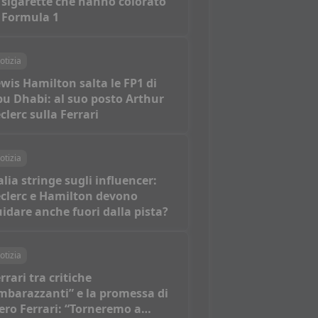
 sigarette che hanno colorato
 Formula 1
otizia
wis Hamilton salta le FP1 di
u Dhabi: al suo posto Arthur
clerc sulla Ferrari
otizia
alia stringe sugli influencer:
clerc e Hamilton devono
idare anche fuori dalla pista?
otizia
rrari tra critiche
mbarazzanti” e la promessa di
ero Ferrari: “Torneremo a