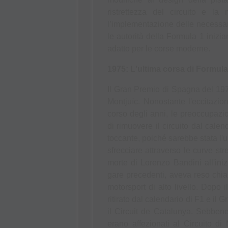
ristrettezza del circuito e la 
l’implementazione delle necessarie
le autorità della Formula 1 inizi
adatto per le corse moderne.
1975: L'ultima corsa di Formula
Il Gran Premio di Spagna del 1975
Montjuïc. Nonostante l'eccitazio
corso degli anni, le preoccupazio
di rimuovere il circuito dal cale
toccante, poiché sarebbe stata l'u
sfrecciare attraverso le curve str
morte di Lorenzo Bandini all'inizi
gare precedenti, aveva reso chiar
motorsport di alto livello. Dopo i
ritirato dal calendario di F1 e il
il Circuit de Catalunya. Sebbene
erano affezionati al Circuito di 