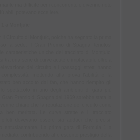
mante ma difficile per i concorrenti, e divenne noto 
iù abili potevano eccellere.
 1 a Montjuïc
 il Circuito di Montjuïc, poiché ha segnato la prima 
sso la sede. Il Gran Premio di Spagna, tenutosi 
 caratteristiche uniche del tracciato di Montjuïc, 
si tra una serie di curve acute e implacabili, oltre a 
i elevazione del circuito e i passaggi stretti hanno 
 complessità, mettendo alla prova l'abilità e la 
 stato ben accolto dai fan, che hanno riempito gli 
allo spettacolo in uno degli ambienti di gara più 
 il Gran Premio di Spagna del 1969 sarebbe stata la 
venne chiaro che la reputazione del circuito come 
 ben meritata. Le curve strette e il tracciato 
 piloti dovevano essere sia audaci che precisi, 
o entusiasmante. La prima gara di Formula 1 a 
mediato, contribuendo al crescente prestigio della 