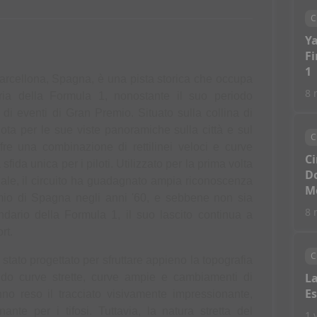
C
Ya
Fi
1
 Barcellona, Spagna, è una pista storica che occupa 
8 
oria della Formula 1, nonostante il suo periodo 
i eventi di Gran Premio. Situato sulla collina di 
ta per le sue viste panoramiche sulla città e sul 
C
fre una combinazione di rettilinei veloci e curve 
Ci
fida unica per i piloti. Utilizzato per la prima volta 
Do
nale, il circuito ha guadagnato ampia riconoscenza 
M
io di Spagna negli anni '60, e sebbene non sia 
8 
dario della Formula 1, il suo lascito continua a 
rt.
C
è stato progettato per sfruttare appieno la topografia 
La
ndo curve strette, curve ampie e cambiamenti di 
Es
no reso il tracciato visivamente impressionante, 
nte per i tifosi. Tuttavia, la natura stretta del 
1 