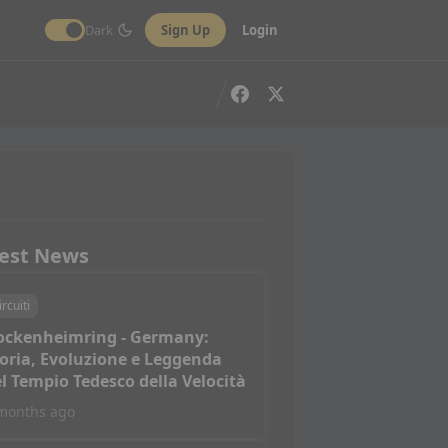
Dark
Sign Up
Login
est News
ircuiti
ockenheimring - Germany:
oria, Evoluzione e Leggenda
l Tempio Tedesco della Velocità
months ago