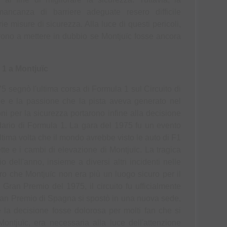
mancanza di barriere adeguate resero difficile 
 misure di sicurezza. Alla luce di questi pericoli, 
arono a mettere in dubbio se Montjuïc fosse ancora 
 1 a Montjuïc
 segnò l'ultima corsa di Formula 1 sul Circuito di 
ne e la passione che la pista aveva generato nel 
ni per la sicurezza portarono infine alla decisione 
ndario di Formula 1. La gara del 1975 fu un evento 
ltima volta che il mondo avrebbe visto le auto di F1 
ette e i cambi di elevazione di Montjuïc. La tragica 
o dell'anno, insieme a diversi altri incidenti nelle 
o che Montjuïc non era più un luogo sicuro per il 
l Gran Premio del 1975, il circuito fu ufficialmente 
 Gran Premio di Spagna si spostò in una nuova sede, 
 la decisione fosse dolorosa per molti fan che si 
Montjuïc, era necessaria alla luce dell'attenzione 