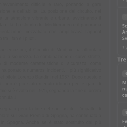
'avvenimento difficile e raro, portando a gare 
ione e dall'abilità. La posizione del circuito, nel 
C
va un'atmosfera vibrante e urbana, avvicinando il 
lla città. Lo sfondo del Mediterraneo e il panorama 
S
An
ientazione mozzafiato che amplificava l'appeal 
Sv
ra i fan e i piloti. 
1 
e emozioni, il Circuito di Montjuïc ha affrontato 
do alla sicurezza. La combinazione di curve strette, 
Tre
di moderne caratteristiche di sicurezza, come 
a portato a numerosi incidenti, il più significativo 
N
 del pilota Lorenzo Bandini nel 1967. Dopo questo e 
M
juïc non è più stato ritenuto idoneo per le gare di 
nu
io si è svolto nel 1975, segnando la fine di un'era 
c
Formula 1.
egnato però la fine del suo lascito. L'impatto di 
N
colare sul Gran Premio di Spagna, ha continuato a 
Fe
t in Spagna. Anche se è stato sostituito dal più 