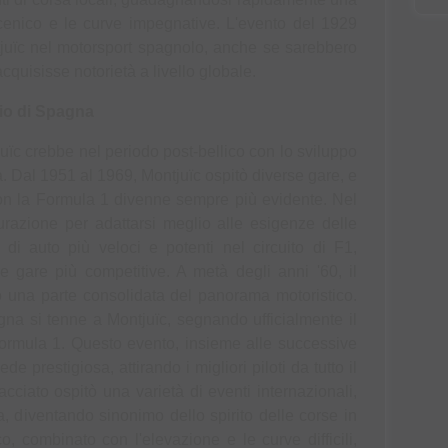
vi
cenico e le curve impegnative. L'evento del 1929 
ntjuïc nel motorsport spagnolo, anche se sarebbero 
acquisisse notorietà a livello globale.
io di Spagna
uïc crebbe nel periodo post-bellico con lo sviluppo 
. Dal 1951 al 1969, Montjuïc ospitò diverse gare, e 
on la Formula 1 divenne sempre più evidente. Nel 
tturazione per adattarsi meglio alle esigenze delle 
i auto più veloci e potenti nel circuito di F1, 
ire gare più competitive. A metà degli anni '60, il 
o una parte consolidata del panorama motoristico. 
na si tenne a Montjuïc, segnando ufficialmente il 
ormula 1. Questo evento, insieme alle successive 
e prestigiosa, attirando i migliori piloti da tutto il 
acciato ospitò una varietà di eventi internazionali, 
 diventando sinonimo dello spirito delle corse in 
o, combinato con l'elevazione e le curve difficili, 