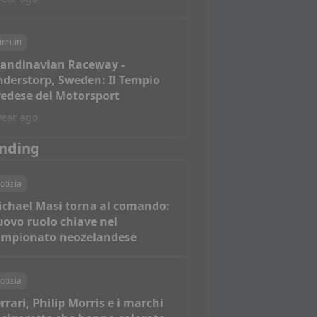
ircuiti
candinavian Raceway -
derstorp, Sweden: Il Tempio
edese del Motorsport
year ago
nding
otizia
ichael Masi torna al comando:
ovo ruolo chiave nel
ampionato neozelandese
otizia
rrari, Philip Morris e i marchi