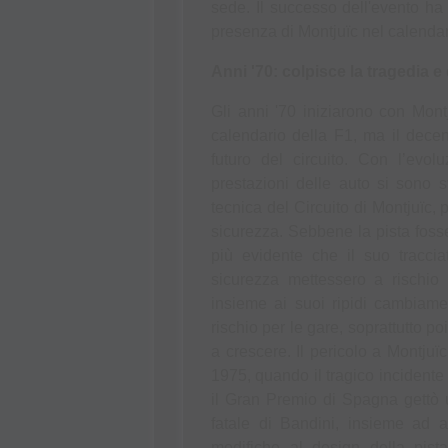
sede. Il successo dell'evento ha g
presenza di Montjuïc nel calendar
Anni '70: colpisce la tragedia e
Gli anni '70 iniziarono con Mon
calendario della F1, ma il dece
futuro del circuito. Con l’evol
prestazioni delle auto si sono sv
tecnica del Circuito di Montjuïc,
sicurezza. Sebbene la pista fosse
più evidente che il suo traccia
sicurezza mettessero a rischio i 
insieme ai suoi ripidi cambiame
rischio per le gare, soprattutto p
a crescere. Il pericolo a Montjuïc
1975, quando il tragico incidente 
il Gran Premio di Spagna gettò un
fatale di Bandini, insieme ad a
modifiche al design della pista 