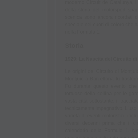
moderno Circuit de Catalunya, il
della storia del motorsport spag
scenica sono ancora ricordati d
speciale nei cuori di coloro che 
nella Formula 1.
Storia
1929: La Nascita del Circuito di
Le origini del Circuito di Montjuï
Montjuïc a Barcellona fu trasform
Fu durante questo evento che n
tortuose della collina per le ga
vasta città sottostante, il tracci
tecnicamente impegnativo. L'uso in
varietà di eventi motoristici, in
diversi decenni prima che il ci
calendario della Formula 1. Nei
principalmente utilizzato per eve