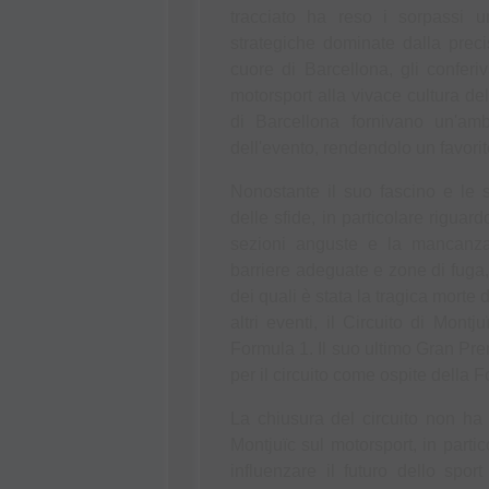
tracciato ha reso i sorpassi un
strategiche dominate dalla precis
cuore di Barcellona, gli conferi
motorsport alla vivace cultura de
di Barcellona fornivano un'amb
dell'evento, rendendolo un favorito t
Nonostante il suo fascino e le su
delle sfide, in particolare riguar
sezioni anguste e la mancanza 
barriere adeguate e zone di fuga, h
dei quali è stata la tragica morte
altri eventi, il Circuito di Mont
Formula 1. Il suo ultimo Gran Prem
per il circuito come ospite della 
La chiusura del circuito non ha s
Montjuïc sul motorsport, in parti
influenzare il futuro dello spor