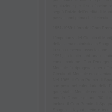
reputazione per il suo fascino s
segnò l'inizio dell'eredità di Mo
passati anni prima che il circuito 
1951-1969: L'era del Gran Prem
L'importanza del Circuito di Montj
della scena motoristica in Spagna
la sua crescente associazione c
1951, il circuito subì una ristru
corse moderne. Con l'emergere d
Montjuïc fu riprogettato per offr
Circuito di Montjuïc era diventat
Nel 1965, il Gran Premio di Spag
suo posto nel calendario della F
gare, stabilì Montjuïc come una sed
mondo. Durante gli anni '60, il tr
incluso il Gran Premio di Spagna,
Spagna. Il layout stretto e tecnic