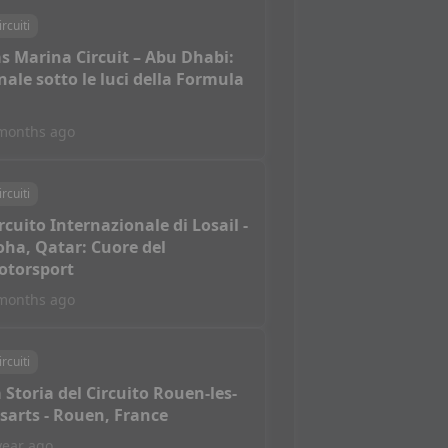
ircuiti
s Marina Circuit – Abu Dhabi:
nale sotto le luci della Formula
months ago
ircuiti
rcuito Internazionale di Losail -
ha, Qatar: Cuore del
otorsport
months ago
ircuiti
 Storia del Circuito Rouen-les-
sarts - Rouen, France
year ago