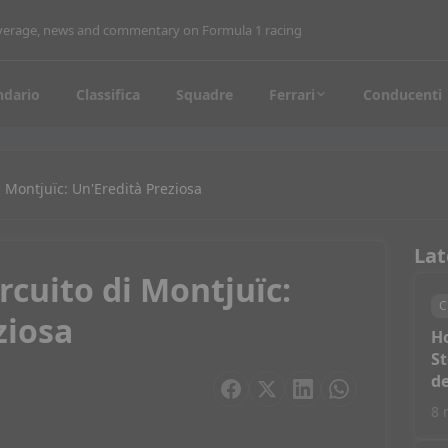
coverage, news and commentary on Formula 1 racing
ndario
Classifica
Squadre
Ferrari
Conducenti
di Montjuïc: Un'Eredità Preziosa
Lat
ircuito di Montjuïc:
C
ziosa
H
St
de
8 