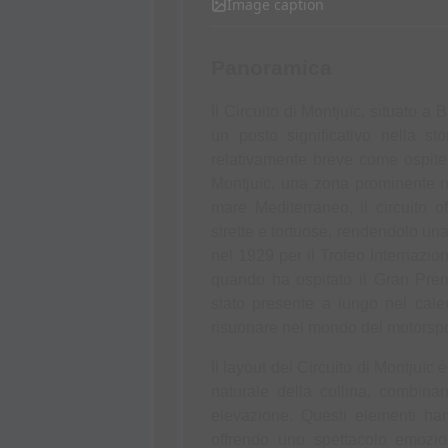
Image caption
Panoramica
Il Circuito di Montjuïc, situato a
un posto significativo nella st
relativamente breve come ospite d
Montjuïc, una zona prominente no
mare Mediterraneo, il circuito of
strette e tortuose, rendendolo una s
nel 1929 per il Trofeo Internazio
quando ha ospitato il Gran Prem
stato presente a lungo nel calen
risuonare nel mondo del motorspo
Il layout del Circuito di Montjuïc 
naturale della collina, combina
elevazione. Questi elementi han
offrendo uno spettacolo emoziona