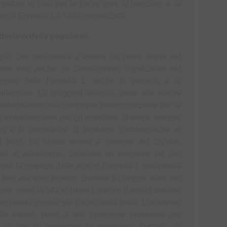
ettato le basi per le future gare al tracciato, e la 
io di Formula 1 è stata consolidata.
 declino della popolarità
tjuïc che continuava a essere un punto fermo nel 
nnio vide anche un cambiamento significativo nel 
uzione della Formula 1, anche la velocità e le 
iluppate. Le maggiori velocità, unite alla natura 
 presentarono una crescente preoccupazione per la 
 entusiasmante per gli spettatori, divenne sempre 
to e la mancanza di moderne caratteristiche di 
piloti. Le strade strette e tortuose del circuito, 
nti di elevazione, creavano un ambiente ad alto 
oiché la potenza delle auto di Formula 1 continuava 
 non era solo teorico; divenne fin troppo reale nel 
che costò la vita al pilota Lorenzo Bandini durante 
'ombra oscura sul futuro della pista. L'incidente 
ltri eventi, portò a una crescente pressione per 
al fine di migliorare la sicurezza. Tuttavia, la 